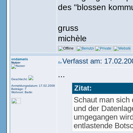
des "blossen kommun
gruss
michèle
ondamaris
Verfasst am: 17.02.20
Nutzer
...
Geschlecht:
Anmeldungsdatum: 17.02.2008
Zitat:
Beiträge: 7
Wohnort: Berlin
Schaut man sich d
und der Datenlag
umgegangen wird, 
entlastende Bots