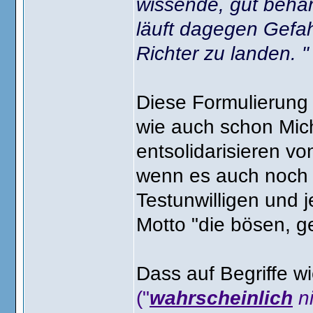
wissende, gut behan
läuft dagegen Gefah
Richter zu landen. "
Diese Formulierung w
wie auch schon Mich
entsolidarisieren 
wenn es auch noch so
Testunwilligen und 
Motto "die bösen, g
Dass auf Begriffe w
("
wahrscheinlich
ni