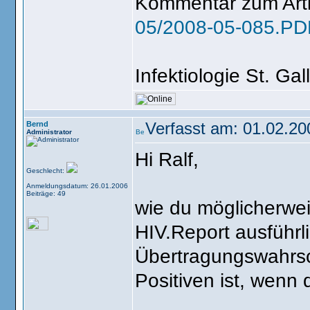
Kommentar zum Arti
05/2008-05-085.PD
Infektiologie St. G
Bernd
Verfasst am: 01.02.20
Administrator
Hi Ralf,
Geschlecht:
Anmeldungsdatum: 26.01.2006
Beiträge: 49
wie du möglicherweis
HIV.Report ausführl
Übertragungswahrsch
Positiven ist, wenn