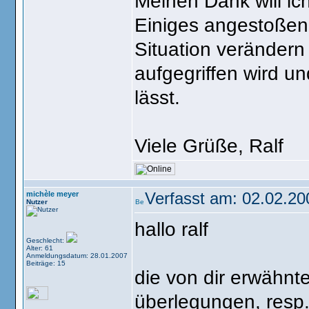
Meinen Dank will ic
Einiges angestoßen 
Situation verändern
aufgegriffen wird u
lässt.
Viele Grüße, Ralf
michèle meyer
Verfasst am: 02.02.20
Nutzer
hallo ralf
Geschlecht:
Alter: 61
Anmeldungsdatum: 28.01.2007
Beiträge: 15
die von dir erwähnt
überlegungen, resp.