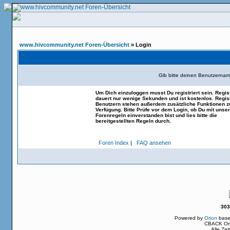
www.hivcommunity.net Foren-Übersicht
» Login
Gib bitte deinen Benutzernam
Um Dich einzuloggen musst Du registriert sein. Regis
dauert nur wenige Sekunden und ist kostenlos. Regist
Benutzern stehen außerdem zusätzliche Funktionen z
Verfügung. Bitte Prüfe vor dem Login, ob Du mit unse
Forenregeln einverstanden bist und lies bitte die
bereitgestellten Regeln durch.
Foren Index
|
FAQ ansehen
303
Powered by
Orion
base
CBACK Ori
Alle Ze