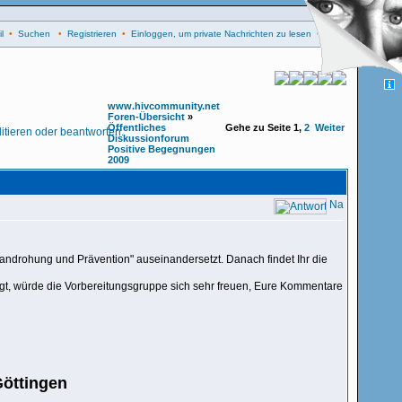
l
•
Suchen
•
Registrieren
•
Einloggen, um private Nachrichten zu lesen
•
Login
www.hivcommunity.net
Foren-Übersicht
»
Öffentliches
Gehe zu Seite
1
,
2
Weiter
Diskussionforum
Positive Begegnungen
2009
fandrohung und Prävention" auseinandersetzt. Danach findet Ihr die
t, würde die Vorbereitungsgruppe sich sehr freuen, Eure Kommentare
Göttingen