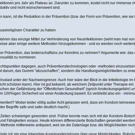
ektionen pro Jahr als Plateau an. Darunter zu kommen, kostet nicht nur immense m
duktiv und nicht wünschenswert sind.
en kann, ist die Reduktion in der Prävention (bzw. der Form von Prävention, wie s
quasireligösen Charakter zu haben.
hren das einzige Mittel zur Verhinderung von Neuinfektioinen (sieht man mal von
nisse aber einige weitere Methoden hinzugekommen - und es werden noch weitere 
über Prävention, das leidenschaftslos zur Kenntnis zu nehmen? Argumente wie: d
exualität zu normieren.
htspunkten dagegen, auch Präventionstechnologien oder -methoden einzusetzen, di
cht darum, das Gummi "abzuschaffen", sondern die Handlungsmöglichkeiten zu erwe
Viruslast unter der Nachweisgrenze: Auch hier wäre der Blick in die Infektiologie im
icht schützen kann). Hier ist gut bekannt, ab welchem Zeitpunkt unter Therapie ei
hen der Gefährdung der "Öffentlichen Gesundheit" (sprich Ansteckungsgefahr) und 
nem 100%igen Sicherheit vor einer Ansteckung basiert. Es verbleibt also ein - minim
entiert? Wobei leider völlig außer Acht gelassen wird, dass ein Kondom keineswe
der Begriffe safe und safer deutlich macht.)
e Zeiten schwieriger geworden sind. Früher konnte man sich mit der Kondom-Botschaf
und Fähigkeiten voraus. Heute können differenzierte Botschaften gesendet werden
ese Methode mittlerweile antiquiert, weil sie die Datenlage bzw. die Möglichkeiten 
würde ich mir eine lebendige Auseinandersetzung über neue Möglichkeiten, Botsc