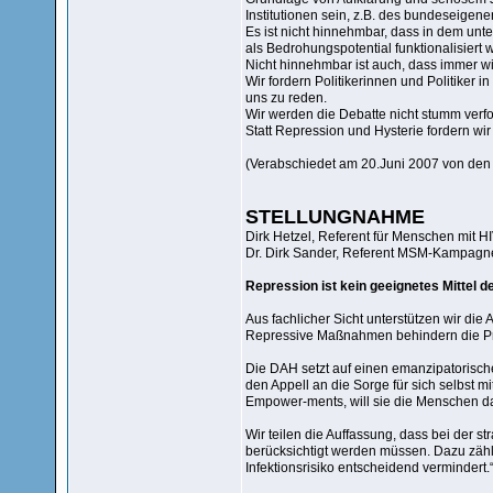
Institutionen sein, z.B. des bundeseigene
Es ist nicht hinnehmbar, dass in dem un
als Bedrohungspotential funktionalisiert 
Nicht hinnehmbar ist auch, dass immer wi
Wir fordern Politikerinnen und Politiker 
uns zu reden.
Wir werden die Debatte nicht stumm verfo
Statt Repression und Hysterie fordern wir
(Verabschiedet am 20.Juni 2007 von den 
STELLUNGNAHME
Dirk Hetzel, Referent für Menschen mit H
Dr. Dirk Sander, Referent MSM-Kampag
Repression ist kein geeignetes Mittel d
Aus fachlicher Sicht unterstützen wir di
Repressive Maßnahmen behindern die Pr
Die DAH setzt auf einen emanzipatorische
den Appell an die Sorge für sich selbst
Empower-ments, will sie die Menschen da
Wir teilen die Auffassung, dass bei der s
berücksichtigt werden müssen. Dazu zählt
Infektionsrisiko entscheidend vermindert