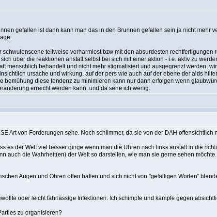
unnen gefallen ist dann kann man das in den Brunnen gefallen sein ja nicht mehr v
rage.
r schwulenscene teilweise verharmlost bzw mit den absurdesten rechtfertigungen rel
sich über die reaktionen anstatt selbst bei sich mit einer aktion - i.e. aktiv zu wer
t menschlich behandelt und nicht mehr stigmatisiert und ausgegrenzt werden, wird 
hinsichtlich ursache und wirkung. auf der pers wie auch auf der ebene der aids hilfen
. die bemühung diese tendenz zu minimieren kann nur dann erfolgen wenn glaubwü
ränderung erreicht werden kann. und da sehe ich wenig.
SE Art von Forderungen sehe. Noch schlimmer, da sie von der DAH offensichtlich n
ss es der Welt viel besser ginge wenn man die Uhren nach links anstatt in die rich
ann auch die Wahrheit(en) der Welt so darstellen, wie man sie gerne sehen möchte
enschen Augen und Ohren offen halten und sich nicht von "gefälligen Worten" blend
ollte oder leicht fahrlässige Infektionen. Ich schimpfe und kämpfe gegen absichtli
arties zu organisieren?