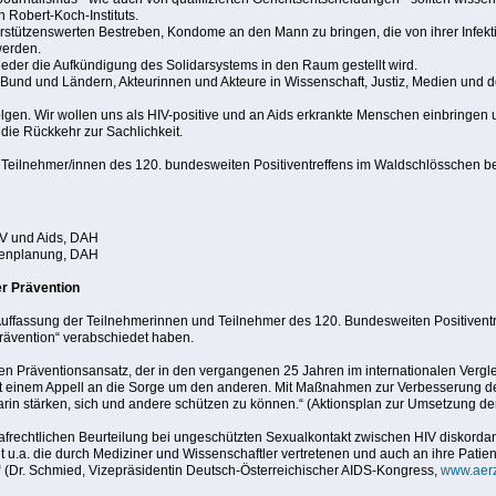
n Robert-Koch-Instituts.
terstützenswerten Bestreben, Kondome an den Mann zu bringen, die von ihrer Infek
werden.
eder die Aufkündigung des Solidarsystems in den Raum gestellt wird.
in Bund und Ländern, Akteurinnen und Akteure in Wissenschaft, Justiz, Medien und d
lgen. Wir wollen uns als HIV-positive und an Aids erkrankte Menschen einbringen u
 die Rückkehr zur Sachlichkeit.
Teilnehmer/innen des 120. bundesweiten Positiventreffens im Waldschlösschen be
IV und Aids, DAH
nenplanung, DAH
er Prävention
e Auffassung der Teilnehmerinnen und Teilnehmer des 120. Bundesweiten Positivent
ävention“ verabschiedet haben.
n Präventionsansatz, der in den vergangenen 25 Jahren im internationalen Vergleic
 mit einem Appell an die Sorge um den anderen. Mit Maßnahmen zur Verbesserung 
rin stärken, sich und andere schützen zu können.“ (Aktionsplan zur Umsetzung de
trafrechtlichen Beurteilung bei ungeschützten Sexualkontakt zwischen HIV diskordan
 u.a. die durch Mediziner und Wissenschaftler vertretenen und auch an ihre Patien
.“ (Dr. Schmied, Vizepräsidentin Deutsch-Österreichischer AIDS-Kongress,
www.aerz