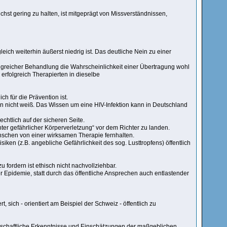
st gering zu halten, ist mitgeprägt von Missverständnissen,
leich weiterhin äußerst niedrig ist. Das deutliche Nein zu einer
lgreicher Behandlung die Wahrscheinlichkeit einer Übertragung wohl
rfolgreich Therapierten in dieselbe
h für die Prävention ist.
ion nicht weiß. Das Wissen um eine HIV-Infektion kann in Deutschland
echtlich auf der sicheren Seite.
ter gefährlicher Körperverletzung“ vor dem Richter zu landen.
schen von einer wirksamen Therapie fernhalten.
iken (z.B. angebliche Gefährlichkeit des sog. Lusttropfens) öffentlich
 fordern ist ethisch nicht nachvollziehbar.
er Epidemie, statt durch das öffentliche Ansprechen auch entlastender
, sich - orientiert am Beispiel der Schweiz - öffentlich zu
enschaftliche Erkenntnisse und Einschätzungen der maßgeblichen