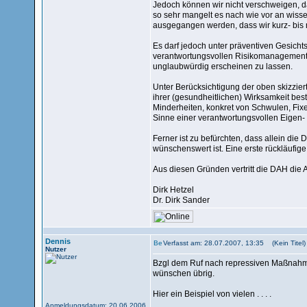
Jedoch können wir nicht verschweigen, d
so sehr mangelt es nach wie vor an wisse
ausgegangen werden, dass wir kurz- bis m
Es darf jedoch unter präventiven Gesicht
verantwortungsvollen Risikomanagements 
unglaubwürdig erscheinen zu lassen.
Unter Berücksichtigung der oben skizzier
ihrer (gesundheitlichen) Wirksamkeit best
Minderheiten, konkret von Schwulen, Fixe
Sinne einer verantwortungsvollen Eigen- 
Ferner ist zu befürchten, dass allein di
wünschenswert ist. Eine erste rückläufige
Aus diesen Gründen vertritt die DAH die A
Dirk Hetzel
Dr. Dirk Sander
Dennis
Verfasst am: 28.07.2007, 13:35 (Kein Titel)
Nutzer
Bzgl dem Ruf nach repressiven Maßnahmen 
wünschen übrig.
Hier ein Beispiel von vielen . . . .
Anmeldungsdatum: 20.06.2006