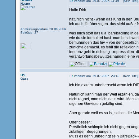
Dennis
Verfasst am: 29.07.2007, 11:46 (Kein Titel)
Nutzer
Hallo Dirk
natürlich nicht - wenn das Kind in den Br
ich auch für überzogen. das steht außer f
Anmeldungsdatum: 20.06.2006
Beiträge: 27
was mich stört das u.a. barebacking in de
wie du sie formuliert hast. man beschwert 
bemühungen das hiv + von der gesellschaf
zunichte gemacht. es fehlt die reflektion 
tendenz geht in richtung - repressalien
verantwortungsbewußtes handeln eine ve
US
Verfasst am: 29.07.2007, 23:49 (Kein Titel)
Gast
ich bin extrem unbeherrscht wenn ich DIE
Natürlich kann man der Welt erzählen, da
nicht regnet, man nicht nass wird. Man k
eigenen Gewissen gefällig sind.
Aber gerade weil es so ist, sollten die M
Oder besser.:
Persönlich schimpfe ich nicht gegen ungew
zufälligen Begegnungen.
Muss es denn unbedingt sein BareBack-P