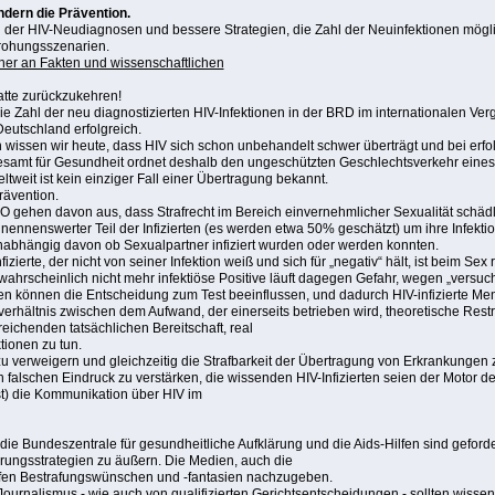
dern die Prävention.
der HIV-Neudiagnosen und bessere Strategien, die Zahl der Neuinfektionen möglich
drohungsszenarien.
ner an Fakten und wissenschaftlichen
atte zurückzukehren!
 die Zahl der neu diagnostizierten HIV-Infektionen in der BRD im internationalen Verg
Deutschland erfolgreich.
 wissen wir heute, dass HIV sich schon unbehandelt schwer überträgt und bei erfo
samt für Gesundheit ordnet deshalb den ungeschützten Geschlechtsverkehr eines e
tweit ist kein einziger Fall einer Übertragung bekannt.
ävention.
 gehen davon aus, dass Strafrecht im Bereich einvernehmlicher Sexualität schädlic
 nennenswerter Teil der Infizierten (es werden etwa 50% geschätzt) um ihre Infekt
unabhängig davon ob Sexualpartner infiziert wurden oder werden konnten.
ierte, der nicht von seiner Infektion weiß und sich für „negativ“ hält, ist beim Sex r
ahrscheinlich nicht mehr infektiöse Positive läuft dagegen Gefahr, wegen „versuch
 können die Entscheidung zum Test beeinflussen, und dadurch HIV-infizierte Men
rhältnis zwischen dem Aufwand, der einerseits betrieben wird, theoretische Restris
eichenden tatsächlichen Bereitschaft, real
tionen zu tun.
u verweigern und gleichzeitig die Strafbarkeit der Übertragung von Erkrankungen zu
n falschen Eindruck zu verstärken, die wissenden HIV-Infizierten seien der Motor d
st) die Kommunikation über HIV im
 die Bundeszentrale für gesundheitliche Aufklärung und die Aids-Hilfen sind gefordert
ungsstrategien zu äußern. Die Medien, auch die
pfen Bestrafungswünschen und -fantasien nachzugeben.
ournalismus - wie auch von qualifizierten Gerichtsentscheidungen - sollten wiss