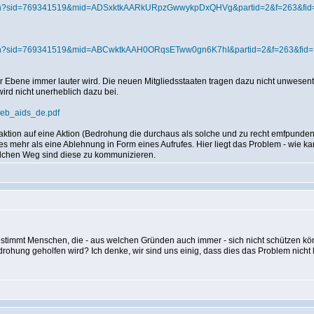
om/tn?sid=769341519&mid=ADSxktkAARkURpzGwwykpDxQHVg&partid=2&f=263&fid=I
om/tn?sid=769341519&mid=ABCwktkAAH0ORqsETww0gn6K7hI&partid=2&f=263&fid=I
 Ebene immer lauter wird. Die neuen Mitgliedsstaaten tragen dazu nicht unwesentl
ird nicht unerheblich dazu bei.
n/eb_aids_de.pdf
ktion auf eine Aktion (Bedrohung die durchaus als solche und zu recht emfpunden wi
s mehr als eine Ablehnung in Form eines Aufrufes. Hier liegt das Problem - wie k
elchen Weg sind diese zu kommunizieren.
 bestimmt Menschen, die - aus welchen Gründen auch immer - sich nicht schützen k
drohung geholfen wird? Ich denke, wir sind uns einig, dass dies das Problem nicht 