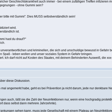
elcher Geschlechtskrankheit auch immer - bei einem zufälligen Treffen infizieren 
Begegnungen - ohne Gummi sein?
r bitte mit Gummi". Dies MUSS selbstverständlich sein!
tiziert wird.
rständlich ist.
mmi hast du drauf?"
ich.
unverantwortlichen und kriminellen, die sich und unschuldige bewusst in Gefahr 
hen Spaß - leben wollen und unser soziales System in Gefahr bringen.
niert. Ich darf nicht auf Kosten des Staates, mit deinem Behinderten Ausweiß, die xx
über diese Diskussion.
 mal angemerkt habe, geht es bei Prävention ja nicht darum, jede nur denkbare Ne
ngen auch, läßt sie die Zahl der Neuinfektionen nur, wenn eine hochgradig protekt
ert dass selbst dann mehrere Jahrzehnte).
krankungen sehen kann, muss jede Gesellschaft mit einem Plateau an Neuinfektionen