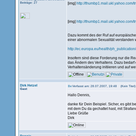
Beiträge: 27
[img]
http://thumbp1.mail.ukl.yahoo.c
[img]
http://thumbp1.mail.ukl.yahoo.c
Dazu kommt des der Ruf auf europäischer
einer abnormalen Sexualität verstanden w
http://ec.europa.eu/health/ph_publicatio
Insofern sind diese Forderung nur die Rea
das Ändern des Verhaltens. Dazu bedarf e
Verhaltensänderung initiieren und auf w
Dirk Hetzel
Verfasst am: 28.07.2007, 19:48 (Kein Titel)
Gast
Hallo Dennis,
danke für Dein Beispiel. Sicher, es gibt
mit dem Du da gechattet hast, mit Strafan
Liebe Grüße
Dirk