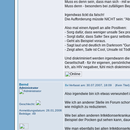
Muss es denn sein, dass man sich - mit w
Muss denn - besonders bei zufälligen 
Irgendwas tickt da falsch!
Die Aufforderung müsste NICHT sein: "Abe
Also mal einen Appell an alle Positiven:
- Sorg dafür, dass weniger unsafe Sex prak
- Sorgt dafür, dass Safer Sex ganz selbstve
- Geht als Beispiel voraus.
- Sagt laut und deutlich im Darkroom "Gu
- Zeigt allen, Safe ist Cool, Unsafe ist Tödl
Und diskriminiert werden irgendwann die 
Gesellschaft - für ihr eigenen, persönlic
Ich, als HIV negativer, fühl mich diskrimi
Bernd
Verfasst am: 30.07.2007, 18:09 (Kein Titel)
Administrator
Also irgendwie bin ich etwas verwundert 
Wie ich an anderer Stelle im Forum schon
Geschlecht:
wie möglich zu reduzieren.
Anmeldungsdatum: 26.01.2006
Beiträge: 49
Wie bei allen anderen Infektionserkranku
Beispiel der Pocken gut sehen kann, dau
Wie man ebenfalls bei allen Infektionser