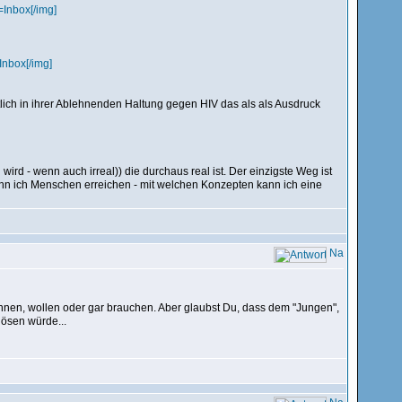
nbox[/img]
nbox[/img]
ich in ihrer Ablehnenden Haltung gegen HIV das als als Ausdruck
rd - wenn auch irreal)) die durchaus real ist. Der einzigste Weg ist
ann ich Menschen erreichen - mit welchen Konzepten kann ich eine
önnen, wollen oder gar brauchen. Aber glaubst Du, dass dem "Jungen",
lösen würde...