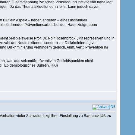
lbaren Zusammenhang zwischen Viruslast und Infektiösität nahe legt,
tigen. Da das Thema aktueller denn je ist, kann jedoch davon
m Blut ein Aspekt – neben anderen – eines individuell
itsfördernden Präventionsarbeit bei den Hauptzielgruppen
nt beispielsweise Prof. Dr. Rolf Rosenbrock: „Mit repressiven und in
r Anzahl der Neuinfektionen, sondern zur Diskriminierung von
nd Diskriminierung verhindern (jedoch, Anm. Verf.) Prävention im
kann, was aus sekundärpräventiven Gesichtspunkten nicht
l. Epidemiologisches Bulletin, RKI)
rhalten vieler Schwulen bzgl Ihrer Einstellung zu Bareback läßt zu