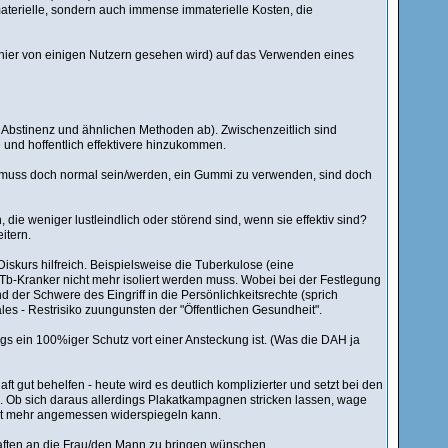
aterielle, sondern auch immense immaterielle Kosten, die
ie hier von einigen Nutzern gesehen wird) auf das Verwenden eines
 Abstinenz und ähnlichen Methoden ab). Zwischenzeitlich sind
und hoffentlich effektivere hinzukommen.
as muss doch normal sein/werden, ein Gummi zu verwenden, sind doch
e weniger lustleindlich oder störend sind, wenn sie effektiv sind?
itern.
 Diskurs hilfreich. Beispielsweise die Tuberkulose (eine
n Tb-Kranker nicht mehr isoliert werden muss. Wobei bei der Festlegung
der Schwere des Eingriff in die Persönlichkeitsrechte (sprich
ales - Restrisiko zuungunsten der "Öffentlichen Gesundheit".
gs ein 100%iger Schutz vort einer Ansteckung ist. (Was die DAH ja
t gut behelfen - heute wird es deutlich komplizierter und setzt bei den
. Ob sich daraus allerdings Plakatkampagnen stricken lassen, wage
nicht mehr angemessen widerspiegeln kann.
haften an die Frau/den Mann zu bringen wünschen.