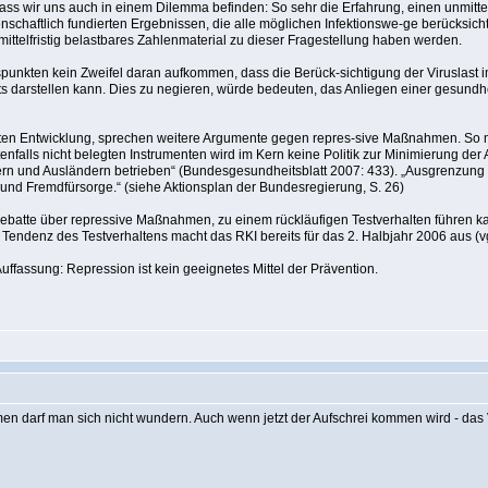
ass wir uns auch in einem Dilemma befinden: So sehr die Erfahrung, einen unmitte
nschaftlich fundierten Ergebnissen, die alle möglichen Infektionswe-ge berücksich
ittelfristig belastbares Zahlenmaterial zu dieser Fragestellung haben werden.
spunkten kein Zweifel daran aufkommen, dass die Berück-sichtigung der Viruslast i
darstellen kann. Dies zu negieren, würde bedeuten, das Anliegen einer gesundhe
ten Entwicklung, sprechen weitere Argumente gegen repres-sive Maßnahmen. So mei
enfalls nicht belegten Instrumenten wird im Kern keine Politik zur Minimierung de
rn und Ausländern betrieben“ (Bundesgesundheitsblatt 2007: 433). „Ausgrenzung u
und Fremdfürsorge.“ (siehe Aktionsplan der Bundesregierung, S. 26)
e Debatte über repressive Maßnahmen, zu einem rückläufigen Testverhalten führen 
 Tendenz des Testverhaltens macht das RKI bereits für das 2. Halbjahr 2006 aus (vg
uffassung: Repression ist kein geeignetes Mittel der Prävention.
darf man sich nicht wundern. Auch wenn jetzt der Aufschrei kommen wird - das Ve