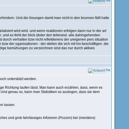
erhindern. Und die lösungen damit man nicht in den brunnen fällt halte
ativiert wird wird. und wenn reaktionen erfolgen dann nur in der art
den. und es fehlt der blick übder den tellerand. alle dahingehenden
durch verhalten bzw nicht reflektierens der ureigenen pers situation
 bzw der oganisationen - der stellen die sich mit hiv beschäftigen. die
rdige bemühungen zu verzeichnen sind das nur durch aktives
och unterstützt werden.
tige Richtung laufen lässt. Man kann auch erzählen, dass, wenn es
. Und genau so, kann man Statistiken so auslegen, dass sie dem
en lassen.
ches und grob fahrlässiges Infizieren (Pozzen) bei (meistens)