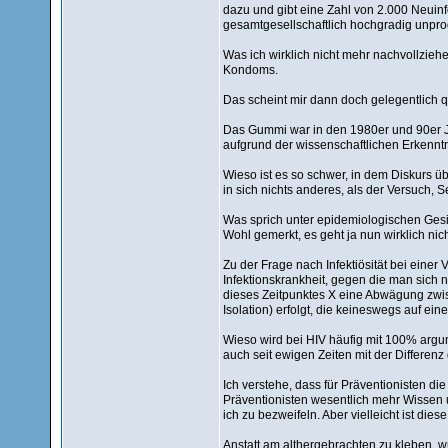
dazu und gibt eine Zahl von 2.000 Neuinf
gesamtgesellschaftlich hochgradig unpro
Was ich wirklich nicht mehr nachvollzieh
Kondoms.
Das scheint mir dann doch gelegentlich 
Das Gummi war in den 1980er und 90er Ja
aufgrund der wissenschaftlichen Erkennt
Wieso ist es so schwer, in dem Diskurs 
in sich nichts anderes, als der Versuch, S
Was sprich unter epidemiologischen Gesic
Wohl gemerkt, es geht ja nun wirklich ni
Zu der Frage nach Infektiösität bei einer 
Infektionskrankheit, gegen die man sich n
dieses Zeitpunktes X eine Abwägung zwisc
Isolation) erfolgt, die keineswegs auf ei
Wieso wird bei HIV häufig mit 100% argum
auch seit ewigen Zeiten mit der Differenz 
Ich verstehe, dass für Präventionisten di
Präventionisten wesentlich mehr Wissen 
ich zu bezweifeln. Aber vielleicht ist di
Anstatt am althergebrachten zu kleben, 