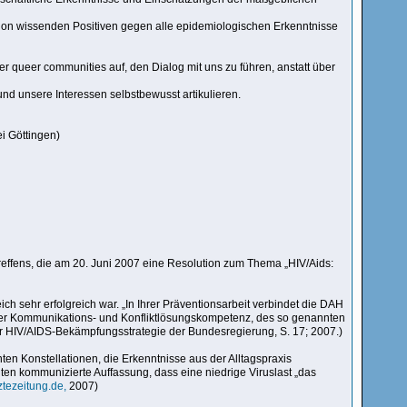
tion wissenden Positiven gegen alle epidemiologischen Erkenntnisse
er queer communities auf, den Dialog mit uns zu führen, anstatt über
nd unsere Interessen selbstbewusst artikulieren.
i Göttingen)
reffens, die am 20. Juni 2007 eine Resolution zum Thema „HIV/Aids:
h sehr erfolgreich war. „In Ihrer Präventionsarbeit verbindet die DAH
der Kommunikations- und Konfliktlösungskompetenz, des so genannten
r HIV/AIDS-Bekämpfungsstrategie der Bundesregierung, S. 17; 2007.)
ten Konstellationen, die Erkenntnisse aus der Alltagspraxis
ten kommunizierte Auffassung, dass eine niedrige Viruslast „das
tezeitung.de,
2007)