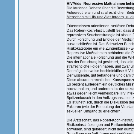
HIV/Aids: Repressive Maßnahmen behin
Die laufende Debatte über die Bewertung 
Aufgeregtheiten und strafrechtlichen Be
Menschen mit HIV und Aids fordern, zu ei
Erkenntnissen orientierten, seriösen Deb
Das Robert-Koch-Institut stellt fest, dass
repressiven Seuchenstrategie ist also in 
Durch Forschung und Erfolge der Medizin
auszuschließen ist. Das Schweizer Bunde
Risikokategorie ein wie Zungenküsse - wel
Repressive Maßnahmen behindern die Pr
Die internationale Forschung und die WHO
Aus der Forschung ist gesichert, dass ein
strafrechtliche Folgen haben, und zwar 
Der möglicherweise hochinfektiöse HIV-Infiz
Der wissende, gut behandelte und damit w
Diese absurden rechtlichen Konsequenzen
Es besteht außerdem ein deutliches Missve
hochzuhalten, und andererseits der unzur
etwas gegen leicht vermeidbare HIV Infek
Spritzentausch in den Vollzugsanstalten z
Es ist unethisch, durch die Diskussion de
Faktoren (wie der Bedeutung der Virusla
sexuellen Umgang zu erleichtern.
Die Ärzteschaft, das Robert-Koch-Institut,
Risikoeinschätzungen und Risikominimier
schwulen, sind gefordert, nicht den dum
Grundlage von Aufklärung und seriösem J