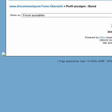
www.hivcommunity.net Foren-Übersicht
» Profil anzeigen : Bernd
Gehe zu:
303
Powered by
Orion
base
CBACK Ori
Alle Ze
[ Page generation time: 0.1056s (PHP: 42%