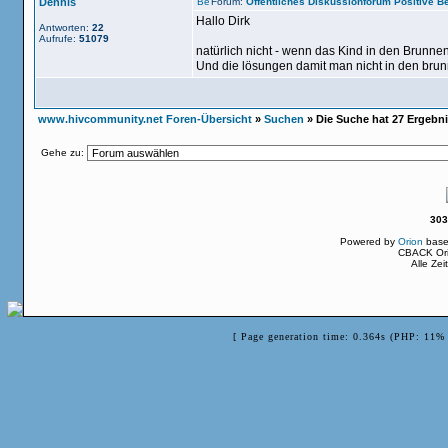
Dennis
Forum:
Öffentliches Diskussionforum Positive 
Hallo Dirk
Antworten:
22
Aufrufe:
51079
natürlich nicht - wenn das Kind in den Brunne
Und die lösungen damit man nicht in den brunne
www.hivcommunity.net Foren-Übersicht
»
Suchen
» Die Suche hat 27 Ergebn
Gehe zu:
303
Powered by
Orion
base
CBACK Ori
Alle Ze
[ Page generation time: 0.364s (PHP: 11% 