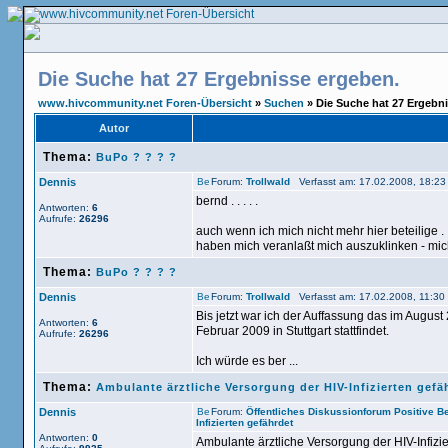
Die Suche hat 27 Ergebnisse ergeben.
www.hivcommunity.net Foren-Übersicht
»
Suchen
» Die Suche hat 27 Ergebn
Autor
Thema:
BuPo ? ? ? ?
Dennis
Forum:
Trollwald
Verfasst am: 17.02.2008, 18:23
bernd . . . . .
Antworten:
6
Aufrufe:
26296
auch wenn ich mich nicht mehr hier beteilige 
haben mich veranlaßt mich auszuklinken - mich
Thema:
BuPo ? ? ? ?
Dennis
Forum:
Trollwald
Verfasst am: 17.02.2008, 11:30
Bis jetzt war ich der Auffassung das im August 2
Antworten:
6
Februar 2009 in Stuttgart stattfindet.
Aufrufe:
26296
Ich würde es ber ...
Thema:
Ambulante ärztliche Versorgung der HIV-Infizierten gefä
Dennis
Forum:
Öffentliches Diskussionforum Positive 
Infizierten gefährdet
Antworten:
0
Ambulante ärztliche Versorgung der HIV-Infizi