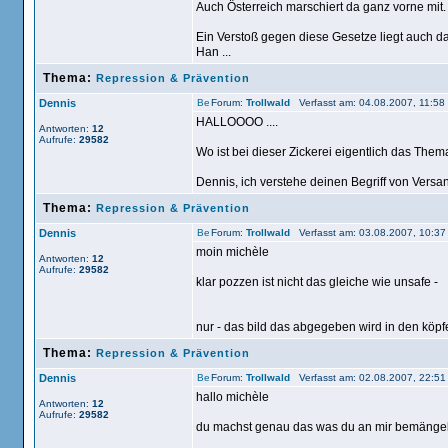
Auch Österreich marschiert da ganz vorne mit.
Ein Verstoß gegen diese Gesetze liegt auch dan
Han ...
Thema:
Repression & Prävention
Dennis
Forum:
Trollwald
Verfasst am: 04.08.2007, 11:58
HALLOOOO ....
Antworten:
12
Aufrufe:
29582
Wo ist bei dieser Zickerei eigentlich das Them
Dennis, ich verstehe deinen Begriff von Versant
Thema:
Repression & Prävention
Dennis
Forum:
Trollwald
Verfasst am: 03.08.2007, 10:37
moin michèle
Antworten:
12
Aufrufe:
29582
klar pozzen ist nicht das gleiche wie unsafe -
nur - das bild das abgegeben wird in den köpfe
Thema:
Repression & Prävention
Dennis
Forum:
Trollwald
Verfasst am: 02.08.2007, 22:51
hallo michèle
Antworten:
12
Aufrufe:
29582
du machst genau das was du an mir bemängel