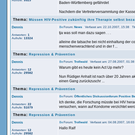
Aufrufe:
9925
Baden-Württemberg gefährdet
Nachdem die Vertreterversammlung der Kassen
Thema:
Müssen HIV-Positive zukünftig ihre Therapie selbst bez
Dennis
Forum:
News
Verfasst am: 22.10.2007, 15:38 Tit
tja was soll man dazu sagen . . .
Antworten:
1
Aufrufe:
13324
alleine die tatsache bei nicht einhaltung der c
menschenverachtend und in der f ...
Thema:
Repression & Prävention
Dennis
Forum:
Trollwald
Verfasst am: 27.08.2007, 01:38
Warum gibt es heute kein Act Up mehr?
Antworten:
12
Aufrufe:
29582
Nun Rüdiger Anhalt ist nach über 20 Jahren akt
einen Gang zurückzuschr ...
Thema:
Repression & Prävention
Dennis
Forum:
Öffentliches Diskussionforum Positive 
Ich denke, die Forschung müsste bei HIV her
Antworten:
22
versuchen, wann auf Kondome verzichtet werd
Aufrufe:
51079
Thema:
Repression & Prävention
Dennis
Forum:
Trollwald
Verfasst am: 04.08.2007, 16:03
Hallo Ralf
Antworten:
12
Aufrufe:
29582