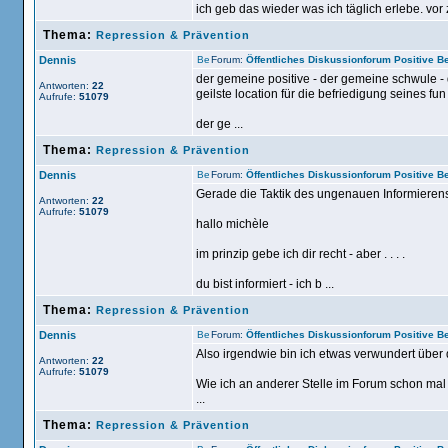
ich geb das wieder was ich täglich erlebe. vor 
Thema:
Repression & Prävention
Dennis
Forum:
Öffentliches Diskussionforum Positive 
der gemeine positive - der gemeine schwule -
Antworten:
22
geilste location für die befriedigung seines fun 
Aufrufe:
51079
der ge ...
Thema:
Repression & Prävention
Dennis
Forum:
Öffentliches Diskussionforum Positive 
Gerade die Taktik des ungenauen Informieren
Antworten:
22
Aufrufe:
51079
hallo michèle
im prinzip gebe ich dir recht - aber . . . .
du bist informiert - ich b ...
Thema:
Repression & Prävention
Dennis
Forum:
Öffentliches Diskussionforum Positive 
Also irgendwie bin ich etwas verwundert über 
Antworten:
22
Aufrufe:
51079
Wie ich an anderer Stelle im Forum schon mal 
...
Thema:
Repression & Prävention